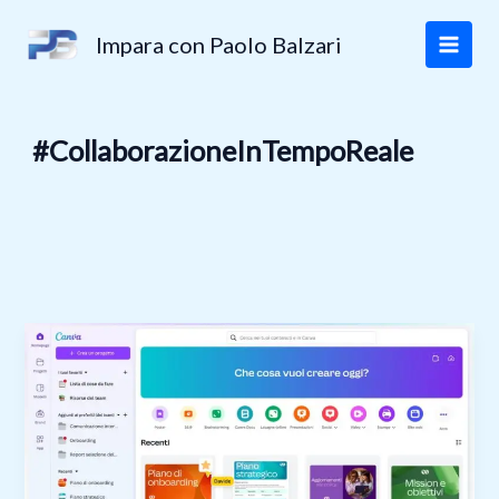
Vai
al
Impara con Paolo Balzari
contenuto
#CollaborazioneInTempoReale