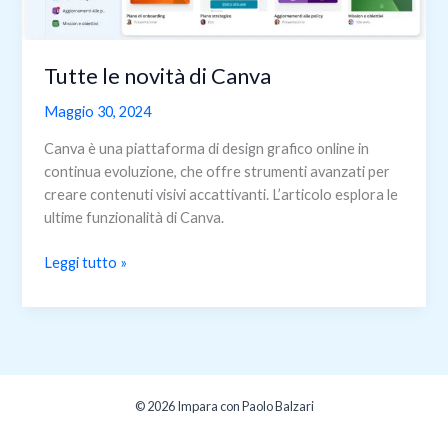
Tutte le novità di Canva
Maggio 30, 2024
Canva è una piattaforma di design grafico online in
continua evoluzione, che offre strumenti avanzati per
creare contenuti visivi accattivanti. L’articolo esplora le
ultime funzionalità di Canva.
Tutte
Leggi tutto »
le
novità
di
Canva
© 2026 Impara con Paolo Balzari